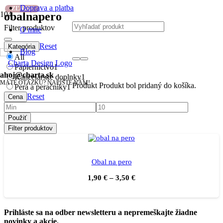
Doprava a platba
ZĽAVA!
obalnapero
Filter produktov
O mne
Reset
Kategória
Blog
All
Papiernictvo
1
ahoj@charta.sk
Kancelárske doplnky
1
MÁTE OTÁZKU? NAPÍŠTE NÁM!
Produkt
Produkt
bol pridaný do košíka.
Perá a peračníky
1
Reset
Cena
Použiť
Filter produktov
Obal na pero
1,90
€
–
3,50
€
Prihláste sa na odber newsletteru a nepremeškajte žiadne
novinky a akcie.