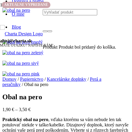
Doprava a platba
Zľava!
AKTUÁLNE VYPREDANÉ
O mne
Blog
ahoj@charta.sk
MÁTE OTÁZKU? NAPÍŠTE NÁM!
Produkt
Produkt
bol pridaný do košíka.
Domov
/
Papiernictvo
/
Kancelárske doplnky
/
Perá a
peračníky
/ Obal na pero
Obal na pero
1,90
€
–
3,50
€
Praktický obal na pero
, vďaka ktorému sa vám nebude len tak
potulovať niekde v taške/kabelke. Dizajnový doplnok, ktorý navyše
ochráni vaše perá pred poškodením. Vyberte si z rôznych farebných