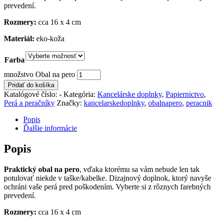
prevedení.
Rozmery:
cca 16 x 4 cm
Materiál:
eko-koža
Farba
množstvo Obal na pero
Pridať do košíka
Katalógové číslo:
-
Kategória:
Kancelárske doplnky
,
Papiernictvo
,
Perá a peračníky
Značky:
kancelarskedoplnky
,
obalnapero
,
peracnik
Popis
Ďalšie informácie
Popis
Praktický obal na pero
, vďaka ktorému sa vám nebude len tak
potulovať niekde v taške/kabelke. Dizajnový doplnok, ktorý navyše
ochráni vaše perá pred poškodením. Vyberte si z rôznych farebných
prevedení.
Rozmery:
cca 16 x 4 cm