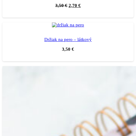
3,50
€
2,70
€
Držiak na pero – látkový
3,50
€