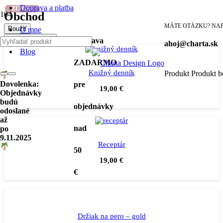
Doprava a platba
ZĽAVA!
ZĽAVA!
Obchod
MÁTE OTÁZKU? NAP
Použiť
O mne
Filter produktov
Doprava
ahoj@charta.sk
Blog
ZADARMO
Knižný denník
Produkt
Produkt
bo
Dovolenka:
pre
19,00
€
Objednávky
budú
objednávky
odoslané
až
nad
po
9.11.2025
Receptár
50
19,00
€
€
Držiak na pero – gold