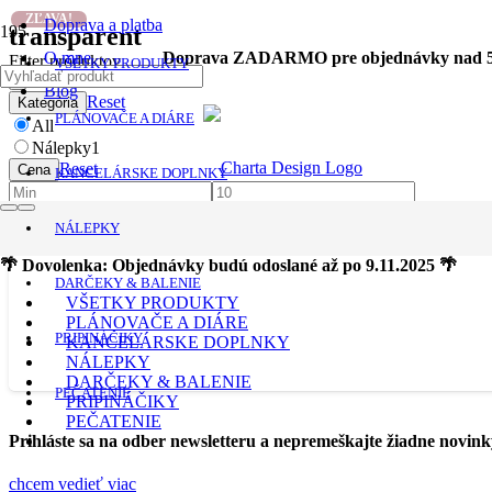
ZĽAVA!
Doprava a platba
transparent
O mne
Doprava ZADARMO pre objednávky nad 5
Filter produktov
VŠETKY PRODUKTY
Blog
Reset
Kategória
PLÁNOVAČE A DIÁRE
All
Nálepky
1
Reset
Cena
KANCELÁRSKE DOPLNKY
Použiť
NÁLEPKY
Filter produktov
🌴 Dovolenka: Objednávky budú odoslané až po 9.11.2025 🌴
DARČEKY & BALENIE
VŠETKY PRODUKTY
PLÁNOVAČE A DIÁRE
PRIPINÁČIKY
KANCELÁRSKE DOPLNKY
NÁLEPKY
DARČEKY & BALENIE
PEČATENIE
PRIPINÁČIKY
PEČATENIE
Prihláste sa na odber newsletteru a nepremeškajte žiadne novink
chcem vedieť viac