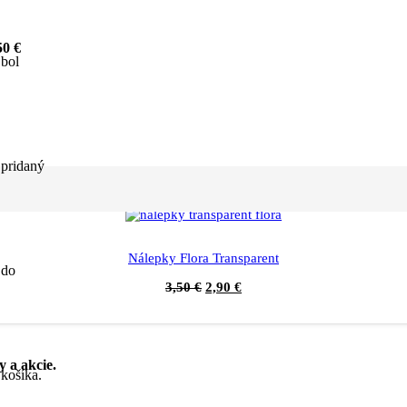
0 €
bol
pridaný
Nálepky Flora Transparent
do
3,50
€
2,90
€
y a akcie.
košíka.