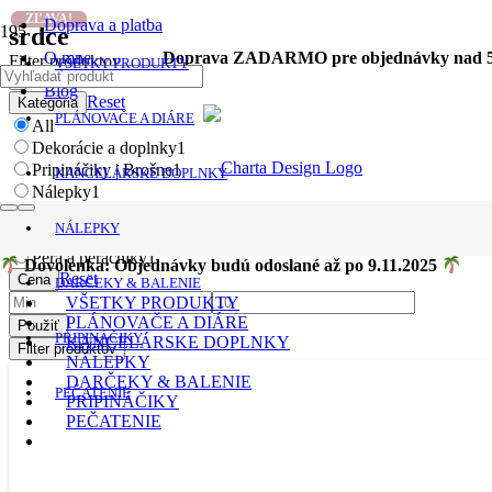
ZĽAVA!
ZĽAVA!
Doprava a platba
srdce
O mne
Doprava ZADARMO pre objednávky nad 5
Filter produktov
VŠETKY PRODUKTY
Blog
Reset
Kategória
PLÁNOVAČE A DIÁRE
All
Dekorácie a doplnky
1
Pripináčiky | Brošne
1
KANCELÁRSKE DOPLNKY
Nálepky
1
Papiernictvo
1
NÁLEPKY
Kancelárske doplnky
1
Perá a peračníky
1
Dovolenka: Objednávky budú odoslané až po 9.11.2025
Reset
Cena
DARČEKY & BALENIE
VŠETKY PRODUKTY
PLÁNOVAČE A DIÁRE
Použiť
PRIPINÁČIKY
KANCELÁRSKE DOPLNKY
Filter produktov
NÁLEPKY
DARČEKY & BALENIE
PEČATENIE
PRIPINÁČIKY
PEČATENIE