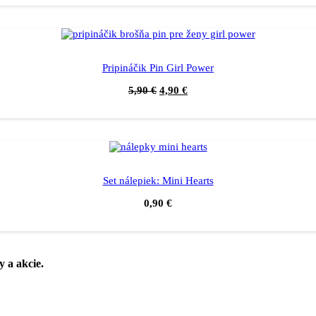
Pripináčik Pin Girl Power
5,90
€
4,90
€
Set nálepiek: Mini Hearts
0,90
€
y a akcie.