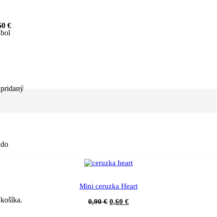
0 €
bol
pridaný
do
Mini ceruzka Heart
košíka.
0,90
€
0,60
€