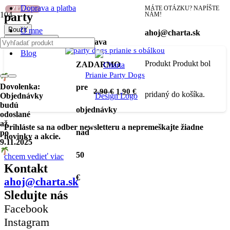
Doprava a platba
MÁTE OTÁZKU? NAPÍŠTE
ZĽAVA!
party
NÁM!
Použiť
O mne
ahoj@charta.sk
Filter produktov
Doprava
Blog
Produkt
Produkt
bol
ZADARMO
Prianie Party Dogs
Dovolenka:
pre
2,90
€
1,90
€
pridaný do košíka.
Objednávky
budú
objednávky
odoslané
až
Prihláste sa na odber newsletteru a nepremeškajte žiadne
nad
po
novinky a akcie.
9.11.2025
50
chcem vedieť viac
Kontakt
€
ahoj@charta.sk
Sledujte nás
Facebook
Instagram