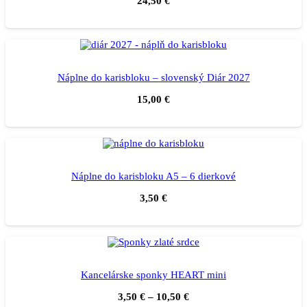
24,50
€
Náplne do karisbloku – slovenský Diár 2027
15,00
€
Náplne do karisbloku A5 – 6 dierkové
3,50
€
Kancelárske sponky HEART mini
3,50
€
–
10,50
€