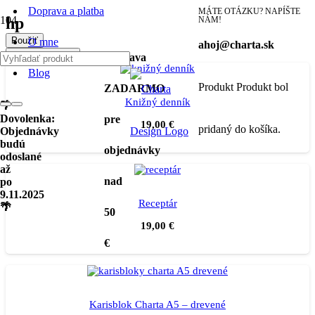
Doprava a platba
MÁTE OTÁZKU? NAPÍŠTE
hp
NÁM!
Použiť
O mne
ahoj@charta.sk
Filter produktov
Doprava
Blog
Produkt
Produkt
bol
ZADARMO
Knižný denník
🌴
Dovolenka:
pre
19,00
€
pridaný do košíka.
Objednávky
budú
objednávky
odoslané
až
nad
po
9.11.2025
Receptár
🌴
50
19,00
€
€
Karisblok Charta A5 – drevené