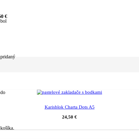
0 €
bol
pridaný
do
Karisblok Charta Dots A5
24,50
€
košíka.