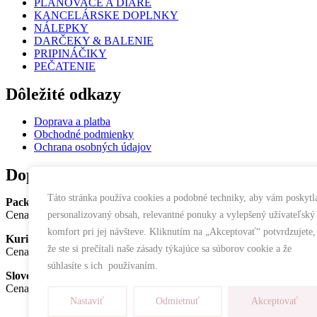
PLÁNOVAČE A DIÁRE
KANCELÁRSKE DOPLNKY
NÁLEPKY
DARČEKY & BALENIE
PRIPINÁČIKY
PEČATENIE
Dôležité odkazy
Doprava a platba
Obchodné podmienky
Ochrana osobných údajov
Doprava
Táto stránka používa cookies a podobné techniky, aby vám poskytl
Packeta
– na výdajné miesto
Cena doručenia: 3,90 €
personalizovaný obsah, relevantné ponuky a vylepšený užívateľský
komfort pri jej návšteve. Kliknutím na „Akceptovať“ potvrdzujete,
Kuriér DPD
– na adresu
že ste si prečítali naše zásady týkajúce sa súborov cookie a že
Cena doručenia: 4,50 €
súhlasíte s ich používaním.
Slovenská pošta
– do „schránky“
Cena doručenia: 3,90 €
Nastaviť
Odmietnuť
Akceptovať