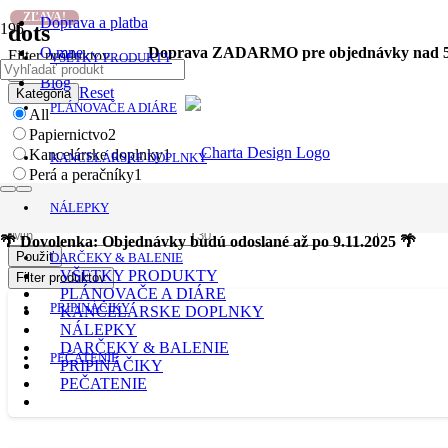
ZĽAVA!
Doprava a platba
dots
O mne
Doprava ZADARMO pre objednávky nad 5
Filter produktov
VŠETKY PRODUKTY
Blog
Reset
Kategória
PLÁNOVAČE A DIÁRE
All
Papiernictvo
2
Kancelárske doplnky
1
KANCELÁRSKE DOPLNKY
Perá a peračníky
1
Plánovanie
1
NÁLEPKY
Reset
Cena
🌴 Dovolenka: Objednávky budú odoslané až po 9.11.2025 🌴
Použiť
DARČEKY & BALENIE
VŠETKY PRODUKTY
Filter produktov
PLÁNOVAČE A DIÁRE
PRIPINÁČIKY
KANCELÁRSKE DOPLNKY
NÁLEPKY
DARČEKY & BALENIE
PEČATENIE
PRIPINÁČIKY
PEČATENIE