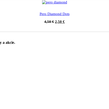
Pero Diamond Dots
4,50
€
2,50
€
y a akcie.