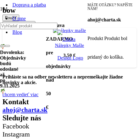
Doprava a platba
MÁTE OTÁZKU? NAPÍŠTE
bow
NÁM!
Použiť
O mne
ahoj@charta.sk
Filter produktov
Doprava
Blog
Produkt
Produkt
bol
ZADARMO
Nálepky Mašle
Dovolenka:
pre
3,50
€
pridaný do košíka.
Objednávky
budú
objednávky
odoslané
až
Prihláste sa na odber newsletteru a nepremeškajte žiadne
nad
po
novinky a akcie.
9.11.2025
50
chcem vedieť viac
Kontakt
€
ahoj@charta.sk
Sledujte nás
Facebook
Instagram