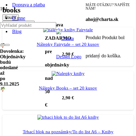
Doprava a platba
MÁTE OTÁZKU? NAPÍŠTE
books
NÁM!
Použiť
O mne
ahoj@charta.sk
Filter produktov
Doprava
Blog
Produkt
Produkt
bol
ZADARMO
Nálepky Fairytale – set 20 kusov
Dovolenka:
pre
2,90
€
pridaný do košíka.
Objednávky
budú
objednávky
odoslané
až
nad
po
9.11.2025
Nálepky Books – set 20 kusov
50
2,90
€
€
Trhací blok na poznámky/To do list A6 – Knihy