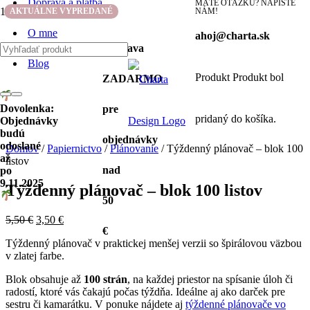
Doprava a platba
MÁTE OTÁZKU? NAPÍŠTE
Zľava!
AKTUÁLNE VYPREDANÉ
NÁM!
O mne
ahoj@charta.sk
Doprava
Blog
Produkt
Produkt
bol
ZADARMO
Dovolenka:
pre
pridaný do košíka.
Objednávky
budú
objednávky
odoslané
Domov
/
Papiernictvo
/
Plánovanie
/ Týždenný plánovač – blok 100
až
listov
nad
po
9.11.2025
Týždenný plánovač – blok 100 listov
50
5,50
€
3,50
€
€
Týždenný plánovač v praktickej menšej verzii so špirálovou väzbou
v zlatej farbe.
Blok obsahuje až
100 strán
, na každej priestor na spísanie úloh či
radostí, ktoré vás čakajú počas týždňa. Ideálne aj ako darček pre
sestru či kamarátku. V ponuke nájdete aj
týždenné plánovače vo