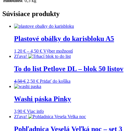
Hmotnosť
0,5 kg
Súvisiace produkty
Plastové obálky do karisbloku A5
1,20
€
–
4,50
€
Výber možností
Zľava!
To do list Petlove DL – blok 50 listov
4,50
€
2,50
€
Pridať do košíka
Washi páska Pinky
3,90
€
Viac info
Zľava!
Pohľadnica Veselá Veľká noc – set 3