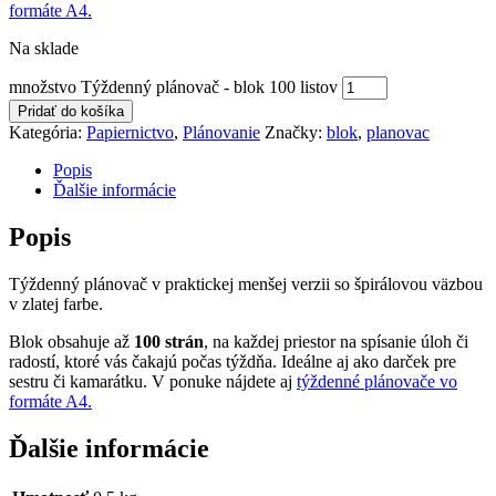
formáte A4.
Na sklade
množstvo Týždenný plánovač - blok 100 listov
Pridať do košíka
Kategória:
Papiernictvo
,
Plánovanie
Značky:
blok
,
planovac
Popis
Ďalšie informácie
Popis
Týždenný plánovač v praktickej menšej verzii so špirálovou väzbou
v zlatej farbe.
Blok obsahuje až
100 strán
, na každej priestor na spísanie úloh či
radostí, ktoré vás čakajú počas týždňa. Ideálne aj ako darček pre
sestru či kamarátku. V ponuke nájdete aj
týždenné plánovače vo
formáte A4.
Ďalšie informácie