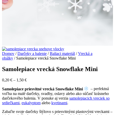
Domov
/
Darčeky a balenie
/
Baliaci materiál
/
Vrecká a
obálky
/ Samolepiace vrecká Snowflake Mini
Samolepiace vrecká Snowflake Mini
0,20
€
–
1,50
€
Samolepiace priesvitné vrecká Snowflake Mini
– perfektná
voľba na malé darčeky, svadby, oslavy alebo ako súčasť krásneho
darčekového balenia. V ponuke aj verzia
samolepiacich vreciek so
srdiečkami
,
eukalyptom
alebo
kvetinami
.
Zabaľte svoje darčeky štýlovo s priesvitnými plastovými vreckami –