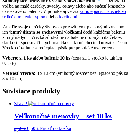
Samolepiace priesvitné vrecká Snowflake Mini
– perfektná
voľba na malé darčeky, svadby, oslavy alebo ako súčasť krásneho
darčekového balenia. V ponuke aj verzia
samolepiacich vreciek so
srdiečkami
,
eukalyptom
alebo
kvetinami
.
Zabaľte svoje darčeky štýlovo s priesvitnými plastovými vreckami –
ich
jemný dizajn so snehovými vločkami
dodá každému baleniu
zimný nádych. Vrecká sú ideálne na balenie drobných darčekov,
sladkostí, šperkov či iných maličkostí, ktoré chcete darovať s láskou.
Vrecko obsahuje samolepiaci pásik pre praktické uzatvorenie.
Vyberte si 1 ks alebo balenie 10 ks
(cena za 1 vrecko je tak len
0,15 €).
Veľkosť vrecka:
8 x 13 cm (vnútorný rozmer bez lepiaceho pásika
8 x 10 cm)
Súvisiace produkty
Zľava!
Veľkonočné menovky – set 10 ks
2,50
€
0,50
€
Pridať do košíka