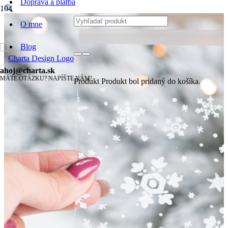
Doprava a platba
O mne
Blog
ahoj@charta.sk
MÁTE OTÁZKU? NAPÍŠTE NÁM!
Produkt
Produkt
bol pridaný do košíka.