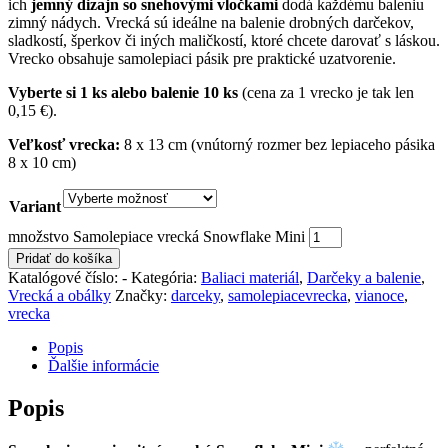
ich
jemný dizajn so snehovými vločkami
dodá každému baleniu
zimný nádych. Vrecká sú ideálne na balenie drobných darčekov,
sladkostí, šperkov či iných maličkostí, ktoré chcete darovať s láskou.
Vrecko obsahuje samolepiaci pásik pre praktické uzatvorenie.
Vyberte si 1 ks alebo balenie 10 ks
(cena za 1 vrecko je tak len
0,15 €).
Veľkosť vrecka:
8 x 13 cm (vnútorný rozmer bez lepiaceho pásika
8 x 10 cm)
Variant
množstvo Samolepiace vrecká Snowflake Mini
Pridať do košíka
Katalógové číslo:
-
Kategória:
Baliaci materiál
,
Darčeky a balenie
,
Vrecká a obálky
Značky:
darceky
,
samolepiacevrecka
,
vianoce
,
vrecka
Popis
Ďalšie informácie
Popis