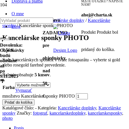
Doprava a platba
MÁTE OTÁZKU? NAPÍŠTE
NÁM!
O mne
ahoj@charta.sk
Doprava
Domov
/
Papiernictvo
/
Kancelárske doplnky
/
Kancelárske
sponky
/ Kancelárske sponky PHOTO
Blog
Produkt
Produkt
bol
ZADARMO
Kancelárske sponky PHOTO
🌴
Dovolenka:
pre
pridaný do košíka.
3,50
€
Objednávky
budú
objednávky
Sada kancelárskych sponiek v tvare fotoaparátu – vyberte si gold
odoslané
alebo rosegold farebné prevedenie.
až
nad
po
Balenie obsahuje
5 kusov
.
9.11.2025
🌴
50
Farba
Vymazať
množstvo Kancelárske sponky PHOTO
€
Pridať do košíka
Katalógové číslo:
-
Kategória:
Kancelárske doplnky
,
Kancelárske
sponky
Značky:
fotograf
,
kancelarskedoplnky
,
kancelarskesponky
,
photo
Popis