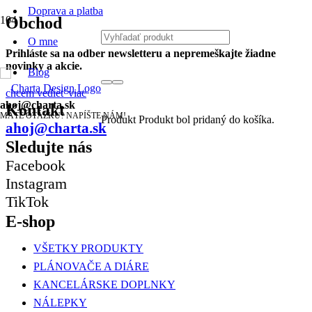
Doprava a platba
Obchod
O mne
Prihláste sa na odber newsletteru a nepremeškajte žiadne
novinky a akcie.
Blog
chcem vedieť viac
ahoj@charta.sk
Kontakt
MÁTE OTÁZKU? NAPÍŠTE NÁM!
Produkt
Produkt
bol pridaný do košíka.
ahoj@charta.sk
Sledujte nás
Facebook
Instagram
TikTok
E-shop
VŠETKY PRODUKTY
PLÁNOVAČE A DIÁRE
KANCELÁRSKE DOPLNKY
NÁLEPKY