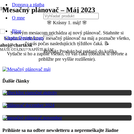
Doprava a platba
Mesačný plánovač – Máj 2023
O mne
🌸 Krásny 1. máj! 🌸
Blog
S novým mesiacom prichádza aj nový plánovač. Stiahnite si
bezplatne rozkvitnutý mesačný plánovač na máj a poznačte všetko,
čo vás počas nasledujúcich týždňov čaká. 📝
ahoj@charta.sk
MÁTE OTÁZKU? NAPÍŠTE NÁM!
Produkt
Produkt
bol pridaný do košíka.
Vytlačte si ho a zapíšte všetko, čo vás čaká (obrázok si otvorte a
priblížte pre vyššie rozlíšenie).
Ďalšie články
Prihláste sa na odber newsletteru a nepremeškajte žiadne