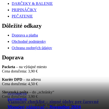
DARČEKY & BALENIE
PRIPINÁČIKY
PEČATENIE
Dôležité odkazy
Doprava a platba
Obchodné podmienky
Ochrana osobných údajov
Doprava
Packeta
– na výdajné miesto
Cena doručenia: 3,90 €
Kuriér DPD
– na adresu
Cena doručenia: 4,50 €
Slovenská pošta
– do „schránky“
NA STIAHNUTIE
Cena doručenia: 3,90 €
NA STIAHNUTIE
NA STIAHNUTIE
Vianočný checklist – zimné úlohy pre čarovné
Radosť tvoriť pekné veci.
Vianoce
Mesačný plánovač – December 2024
Mesačný plánovač – November 2024