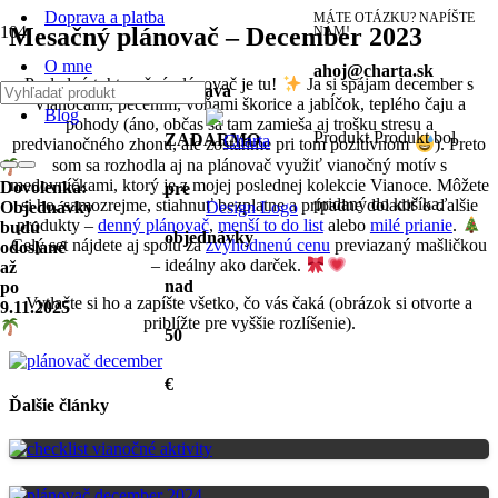
Doprava a platba
MÁTE OTÁZKU? NAPÍŠTE
Mesačný plánovač – December 2023
NÁM!
O mne
ahoj@charta.sk
Posledný tohtoročný plánovač je tu!
Ja si spájam december s
Doprava
Vianocami, pečením, vôňami škorice a jabĺčok, teplého čaju a
Blog
pohody (áno, občas sa tam zamieša aj trošku stresu a
Produkt
Produkt
bol
ZADARMO
predvianočného zhonu, ale zostaňme pri tom pozitívnom
). Preto
som sa rozhodla aj na plánovač využiť vianočný motív s
medovníčkami, ktorý je z mojej poslednej kolekcie Vianoce. Môžete
Dovolenka:
pre
pridaný do košíka.
si ho, samozrejme, stiahnuť bezplatne a prípadne doladiť o ďalšie
Objednávky
produkty –
denný plánovač
,
menší to do list
alebo
milé prianie
.
budú
objednávky
Celý set nájdete aj spolu za
zvýhodnenú cenu
previazaný mašličkou
odoslané
– ideálny ako darček.
až
nad
po
Vytlačte si ho a zapíšte všetko, čo vás čaká (obrázok si otvorte a
9.11.2025
priblížte pre vyššie rozlíšenie).
50
€
Ďalšie články