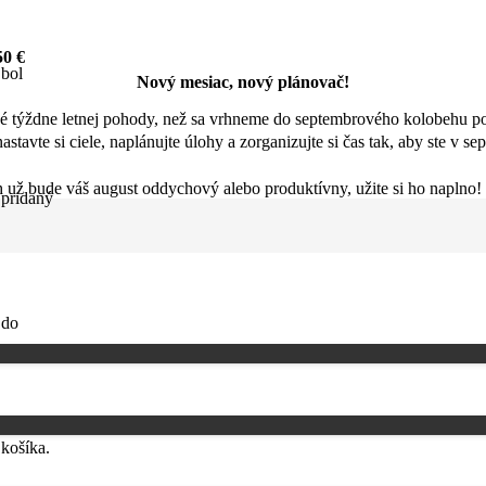
0 €
bol
Nový mesiac, nový plánovač!
né týždne letnej pohody, než sa vrhneme do septembrového kolobehu po
tavte si ciele, naplánujte úlohy a zorganizujte si čas tak, aby ste v sep
 už bude váš august oddychový alebo produktívny, užite si ho naplno!
pridaný
(obrázok si otvorte a priblížte pre vyššie rozlíšenie)
do
košíka.