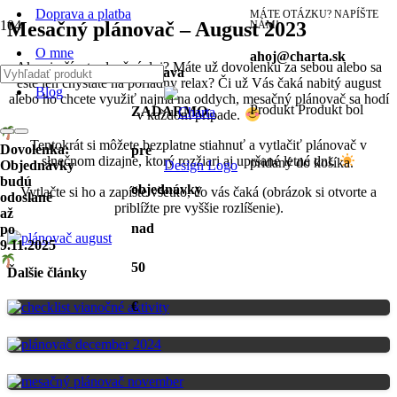
Doprava a platba
MÁTE OTÁZKU? NAPÍŠTE
Mesačný plánovač – August 2023
NÁM!
O mne
ahoj@charta.sk
Ako si užívate slnečné dni? Máte už dovolenku za sebou alebo sa
Doprava
ešte len chystáte na poriadny relax? Či už Vás čaká nabitý august
Blog
alebo ho chcete využiť najmä na oddych, mesačný plánovač sa hodí
Produkt
Produkt
bol
ZADARMO
v každom prípade.
Tentokrát si môžete bezplatne stiahnuť a vytlačiť plánovač v
Dovolenka:
pre
slnečnom dizajne, ktorý rozžiari aj upršané letné dni.
pridaný do košíka.
Objednávky
budú
objednávky
Vytlačte si ho a zapíšte všetko, čo vás čaká (obrázok si otvorte a
odoslané
priblížte pre vyššie rozlíšenie).
až
nad
po
9.11.2025
50
Ďalšie články
€