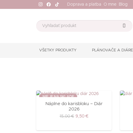
Doprava a platba
O mne
Blog
VŠETKY PRODUKTY
PLÁNOVAČE A DIÁR
ZĽAVA!
NIE JE NA SKLADE
Náplne do karisbloku – Diár
2026
15,00
€
9,50
€