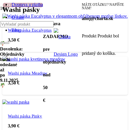
Doprava a platba
MÁTE OTÁZKU? NAPÍŠTE
NIE JE NA SKLADE
NIE JE NA SKLADE
NIE JE NA SKLADE
ZĽAVA!
ZĽAVA!
Washi pásky
NÁM!
O mne
ahoj@charta.sk
Doprava
Blog
Washi páska Eucalyptus
Produkt
Produkt
bol
ZADARMO
3,50
€
Dovolenka:
pre
pridaný do košíka.
Objednávky
budú
objednávky
odoslané
až
Washi páska Meadow
nad
po
9.11.2025
3,50
€
50
€
Washi páska Pinky
3,90
€