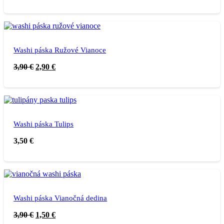
Washi páska Ružové Vianoce
3,90
€
2,90
€
Washi páska Tulips
3,50
€
Washi páska Vianočná dedina
3,90
€
1,50
€