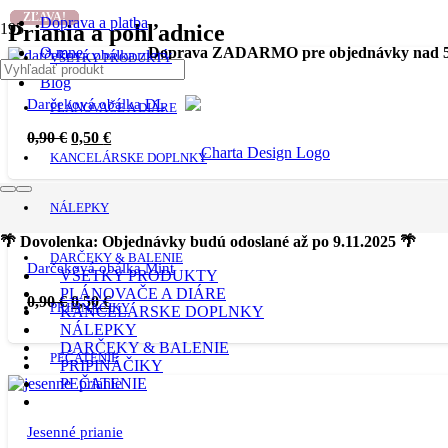
ZĽAVA!
ZĽAVA!
ZĽAVA!
ZĽAVA!
ZĽAVA!
ZĽAVA!
ZĽAVA!
ZĽAVA!
Doprava a platba
Priania a pohľadnice
O mne
Doprava ZADARMO pre objednávky nad 5
VŠETKY PRODUKTY
Blog
Darčeková obálka DL
PLÁNOVAČE A DIÁRE
0,90
€
0,50
€
KANCELÁRSKE DOPLNKY
NÁLEPKY
🌴 Dovolenka: Objednávky budú odoslané až po 9.11.2025 🌴
DARČEKY & BALENIE
Darčeková obálka Mint
VŠETKY PRODUKTY
PLÁNOVAČE A DIÁRE
0,90
€
0,50
€
PRIPINÁČIKY
KANCELÁRSKE DOPLNKY
NÁLEPKY
DARČEKY & BALENIE
PEČATENIE
PRIPINÁČIKY
PEČATENIE
Jesenné prianie