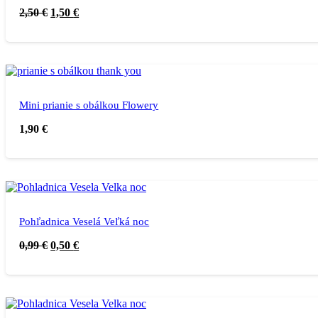
2,50
€
1,50
€
Mini prianie s obálkou Flowery
1,90
€
Pohľadnica Veselá Veľká noc
0,99
€
0,50
€