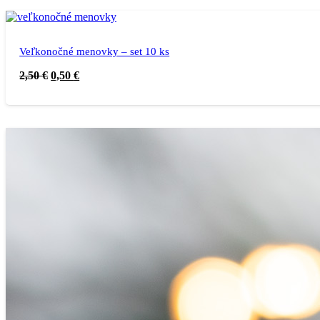
Veľkonočné menovky – set 10 ks
2,50
€
0,50
€